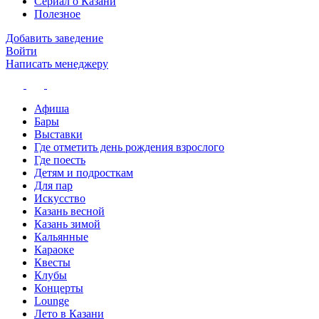
Сериал о Казани
Полезное
Добавить заведение
Войти
Написать менеджеру
Афиша
Бары
Выставки
Где отметить день рождения взрослого
Где поесть
Детям и подросткам
Для пар
Искусство
Казань весной
Казань зимой
Кальянные
Караоке
Квесты
Клубы
Концерты
Lounge
Лето в Казани