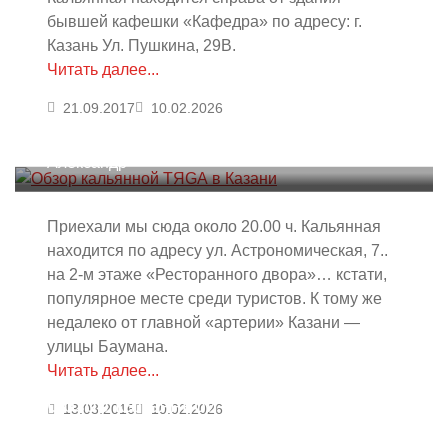
бывшей кафешки «Кафедра» по адресу: г.
Казань Ул. Пушкина, 29В.
Читать далее...
21.09.2017
10.02.2026
Обзор кальянной ТЯGА в Казани
Александр
Приехали мы сюда около 20.00 ч. Кальянная
находится по адресу ул. Астрономическая, 7..
на 2-м этаже «Ресторанного двора»… кстати,
популярное месте среди туристов. К тому же
недалеко от главной «артерии» Казани —
улицы Баумана.
Читать далее...
Обзор кальянной GR8PEOPLE в
13.03.2016
10.02.2026
Казани