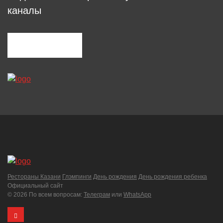
каналы
Рестораны Казани
Глэмпинги
День рождения
День рождения ребенка
Официальный сайт
©
2026 По всем вопросам:
Телеграм
или
WhatsApp