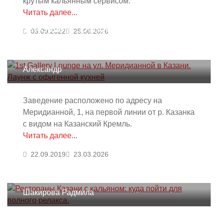
крутым кальянным сервисом.
Читать далее...
1st Gallery Lounge на ул.
05.09.2022
25.06.2026
Меридианной в Казани. Лаунж с
офигенной кухней
Александр
Заведение расположено по адресу на
Меридианной, 1, на первой линии от р. Казанка
с видом на Казанский Кремль.
Читать далее...
22.09.2019
23.03.2026
Рестораны Казани с кальяном:
куда пойти для полного релакса.
Шакирова Радмила