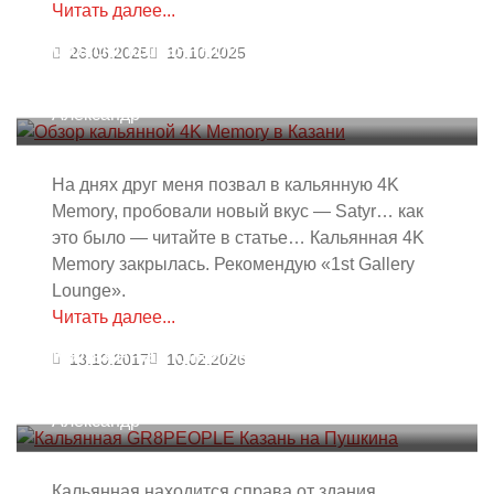
Читать далее...
Обзор кальянной 4K Memory в
26.06.2025
10.10.2025
Казани
Александр
На днях друг меня позвал в кальянную 4K
Memory, пробовали новый вкус — Satyr… как
это было — читайте в статье… Кальянная 4K
Memory закрылась. Рекомендую «1st Gallery
Lounge».
Читать далее...
Кальянная GR8PEOPLE Казань на
13.10.2017
10.02.2026
Пушкина
Александр
Кальянная находится справа от здания