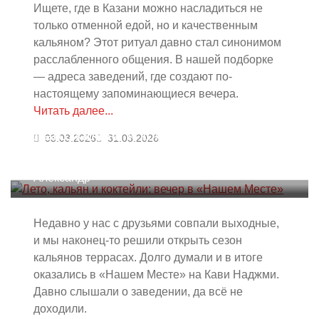
Ищете, где в Казани можно насладиться не
только отменной едой, но и качественным
кальяном? Этот ритуал давно стал синонимом
расслабленного общения. В нашей подборке
— адреса заведений, где создают по-
настоящему запоминающиеся вечера.
Читать далее...
Лето, кальян и коктейли: вечер в
03.03.2026
31.03.2026
«Нашем Месте»
Александр
Недавно у нас с друзьями совпали выходные,
и мы наконец-то решили открыть сезон
кальянов террасах. Долго думали и в итоге
оказались в «Нашем Месте» на Кави Наджми.
Давно слышали о заведении, да всё не
доходили.