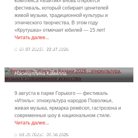
комплекса «Байтик» вновь откроется
фестиваль, который собирает ценителей
живой музыки, традиционной культуры и
этнического творчества. В этом году
«Крутушка» отмечает юбилей — 15 лет!
Читать далее...
Фестиваль "Итиль" в Казани 2026 :
07.07.2025
22.07.2026
этнокультура, музыка и
современное искусство
Насибуллина Камилла
9 августа в парке Горького — фестиваль
«Итиль»: этнокультура народов Поволжья,
живая музыка, ярмарка ремёсел, гастрозона и
современные шоу в национальном стиле.
Читать далее...
Международная театральная
08.06.2025
05.08.2026