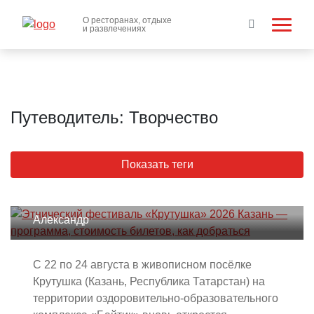
О ресторанах, отдыхе
и развлечениях
Путеводитель: Творчество
Этнический фестиваль «Крутушка»
Показать теги
2026 Казань — программа,
стоимость билетов, как добраться
Александр
С 22 по 24 августа в живописном посёлке
Крутушка (Казань, Республика Татарстан) на
территории оздоровительно-образовательного