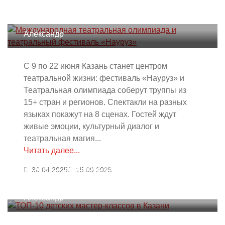
олимпиада и театральный
фестиваль «Науруз»
Александр
С 9 по 22 июня Казань станет центром
театральной жизни: фестиваль «Науруз» и
Театральная олимпиада соберут труппы из
15+ стран и регионов. Спектакли на разных
языках покажут на 8 сценах. Гостей ждут
живые эмоции, культурный диалог и
театральная магия...
Читать далее...
ТОП-10 детских мастер-классов в
30.04.2025
15.09.2025
Казани
Александр