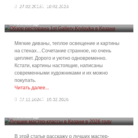
Обзор ресторана 1st Gallery
27.02.2025
10.02.2026
Krylovka в Казани
Александр
Мягкие диваны, теплое освещение и картины
на стенах…Сочетание странное, но очень
цепляет. Дорого и уютно одновременно.
Кстати, картины настоящие, написаны
современными художниками и их можно
покупать.
Читать далее...
Лучшие мастер-классы в Казани в
27.12.2024
10.02.2026
2026 году
Александр
В этой статье расскажу о лучших мастер-