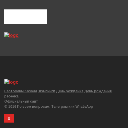
Рестораны Казани
Глэмпинги
День рождения
День рождения
ребенка
Официальный сайт
©
2026 По всем вопросам:
Телеграм
или
WhatsApp