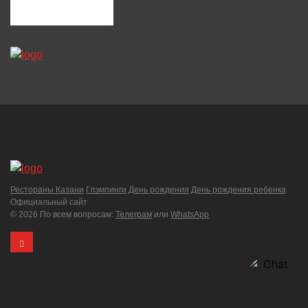
Рестораны Казани
Глэмпинги
День рождения
День рождения ребенка
Официальный сайт
©
2026 По всем вопросам:
Телеграм
или
WhatsApp