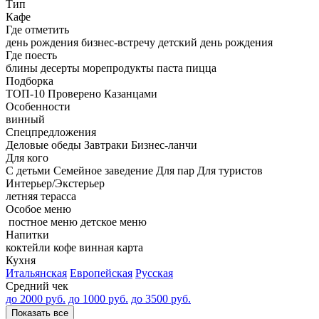
Тип
Кафе
Где отметить
день рождения
бизнес-встречу
детский день рождения
Где поесть
блины
десерты
морепродукты
паста
пицца
Подборка
ТОП-10
Проверено Казанцами
Особенности
винный
Спецпредложения
Деловые обеды
Завтраки
Бизнес-ланчи
Для кого
С детьми
Семейное заведение
Для пар
Для туристов
Интерьер/Экстерьер
летняя терасса
Особое меню
постное меню
детское меню
Напитки
коктейли
кофе
винная карта
Кухня
Итальянская
Европейская
Русская
Средний чек
до 2000 руб.
до 1000 руб.
до 3500 руб.
Показать все