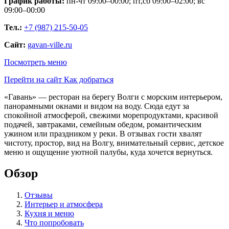
График работы:
пн-чт 09:00–00:00; пт,сб 09:00–02:00; вс
09:00–00:00
Тел.:
+7 (987) 215-50-05
Сайт:
gavan-ville.ru
Посмотреть меню
Перейти на сайт
Как добраться
«Гавань» — ресторан на берегу Волги с морским интерьером,
панорамными окнами и видом на воду. Сюда едут за
спокойной атмосферой, свежими морепродуктами, красивой
подачей, завтраками, семейным обедом, романтическим
ужином или праздником у реки. В отзывах гости хвалят
чистоту, простор, вид на Волгу, внимательный сервис, детское
меню и ощущение уютной палубы, куда хочется вернуться.
Обзор
Отзывы
Интерьер и атмосфера
Кухня и меню
Что попробовать