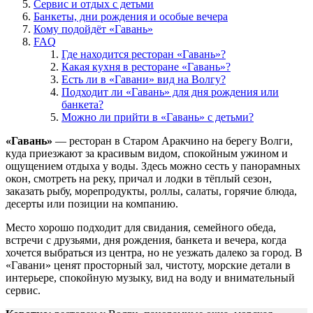
Сервис и отдых с детьми
Банкеты, дни рождения и особые вечера
Кому подойдёт «Гавань»
FAQ
Где находится ресторан «Гавань»?
Какая кухня в ресторане «Гавань»?
Есть ли в «Гавани» вид на Волгу?
Подходит ли «Гавань» для дня рождения или
банкета?
Можно ли прийти в «Гавань» с детьми?
«Гавань»
— ресторан в Старом Аракчино на берегу Волги,
куда приезжают за красивым видом, спокойным ужином и
ощущением отдыха у воды. Здесь можно сесть у панорамных
окон, смотреть на реку, причал и лодки в тёплый сезон,
заказать рыбу, морепродукты, роллы, салаты, горячие блюда,
десерты или позиции на компанию.
Место хорошо подходит для свидания, семейного обеда,
встречи с друзьями, дня рождения, банкета и вечера, когда
хочется выбраться из центра, но не уезжать далеко за город. В
«Гавани» ценят просторный зал, чистоту, морские детали в
интерьере, спокойную музыку, вид на воду и внимательный
сервис.