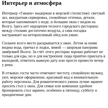
Интерьер и атмосфера
Интерьер «Гавани» выдержан в морской стилистике: светлый
зал, аккуратная сервировка, спокойные оттенки, детали,
которые напоминают о воде, и большие окна с видом на
Волгу. Здесь нет ощущения тесного городского ресторана:
между столами достаточно воздуха, а сама посадка
настраивает на неторопливый обед или ужин.
Сильнее всего место раскрывается у окон. Летом за ними
видны вода, причал и лодки, зимой — широкая панорама
замёрзшей Волги. За счёт этого ресторан хорошо работает не
только для еды, но и для настроения: сюда приятно приехать в
выходной, отметить важную дату или просто провести вечер
у реки.
В отзывах гости часто отмечают чистоту, спокойную музыку,
уют, морское оформление, красивый вид и внимательную
работу персонала. Для романтического ужина лучше заранее
просить стол у окна. Для семьи или компании удобнее
бронировать стол заранее, особенно в пятницу, субботу и
праздничные дни.