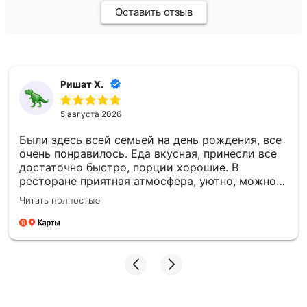
Оставить отзыв
Ришат Х.
5 августа 2026
Были здесь всей семьей на день рождения, все
очень понравилось. Еда вкусная, принесли все
достаточно быстро, порции хорошие. В
ресторане приятная атмосфера, уютно, можно
спокойно посидеть и отдохнуть. Отдельное
Читать полностью
спасибо официантке Лилии. Очень приветливая
и внимательная, помогла с выбором блюд и
всегда была на связи, если что-то было нужно.
Благодаря такому отношению впечатления
остались только положительные. Обязательно
еще вернемся.