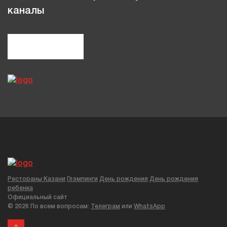
каналы
Рестораны Казани
Глэмпинги
День рождения
День рождения
ребенка
Официальный сайт
©
2026 По всем вопросам:
Телеграм
или
WhatsApp