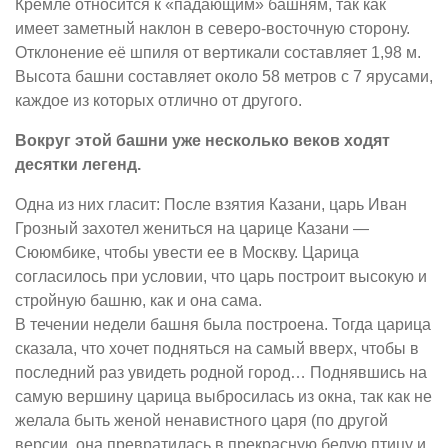
Кремле относится к «падающим» башням, так как
имеет заметный наклон в северо-восточную сторону.
Отклонение её шпиля от вертикали составляет 1,98 м.
Высота башни составляет около 58 метров с 7 ярусами,
каждое из которых отлично от другого.
Вокруг этой башни уже несколько веков ходят
десятки легенд.
Одна из них гласит: После взятия Казани, царь Иван
Грозный захотел жениться на царице Казани —
Сююмбике, чтобы увести ее в Москву. Царица
согласилось при условии, что царь построит высокую и
стройную башню, как и она сама.
В течении недели башня была построена. Тогда царица
сказала, что хочет подняться на самый вверх, чтобы в
последний раз увидеть родной город… Поднявшись на
самую вершину царица выбросилась из окна, так как не
желала быть женой ненавистного царя (по другой
версии, она превратилась в прекрасную белую птицу и