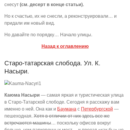
снесут
(см. десерт в конце статьи).
Но к счастью, их не снесли, а реконструировали… и
придали им новый вид.
Но давайте по порядку… Начало улицы.
Назад к оглавлению
Старо-татарская слобода. Ул. К.
Насыри.
Каюма Насыри
— самая яркая и туристическая улица
в Старо-Татарской слободе. Сегодня я расскажу вам
именно о ней. Она как и
Баумана
с
Петербургской
—
пешеходная.
Хотя в отличии от них здесь все же
встречаются машины
… поскольку офисов вокруг
больше, чем парковочных мест… и проезд «как бы» не