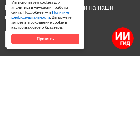
Мы используем cookies для
Подпишитесь на рассылку и на наши
аналитики и улучшения работы
сайта. Подробнее — в
Политике
каналы
конфиденциальности
. Вы можете
запретить сохранение cookie в
настройках своего браузера.
Принять
Рестораны Казани
Глэмпинги
День рождения
День рождения ребенка
Официальный сайт
©
2026 По всем вопросам:
Телеграм
или
WhatsApp