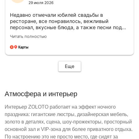
пожеланиям! Официант Марк сделал фото
29 июля 2026
нашей компании! Мы также делали видео и
Недавно отмечали юбилей свадьбы в
фото так как много интересных локаций!
ресторане, все понравилось, вежливый
Диджей просто молодец! Мгновенно находил
персонал, вкусные блюда, а также песни под
записи с песнями. Ресторан - караоке
караоке, без внимания нас не оставляли,
заслуживает больших похвал! По выходным
Читать полностью
спасибо большое персоналу и ресторану
проводятся шоу по отзывам всем нравятся
Золото!
нужно обязательно прийти и посмотреть? Мы с
друзьями были среди недели, прекрасно
пообщались и вкусно поели? Порции и
оформление блюд просто супер и цены
Еще
приемлемые. Фотографии и видео
опубликовала в интернете! Комментарии
получила хвалебные!!! Мы и пели и танцевали.
Затем в качестве презента на ДР мне вручили
Атмосфера и интерьер
подарок! Большая благодарнасть всей команде
кто создал такую красоту и кто работает
Интерьер ZOLOTO работает на эффект ночного
сегодня! Всем буду рекомендовать ваш
ресторан!!! Успехов и творчества!!!
праздника: гигантские люстры, дизайнерская мебель,
золото в деталях, сцена, шоу-прожекторы, просторный
основной зал и VIP-зона для более приватного отдыха.
По настроению это не просто место, где сидят за