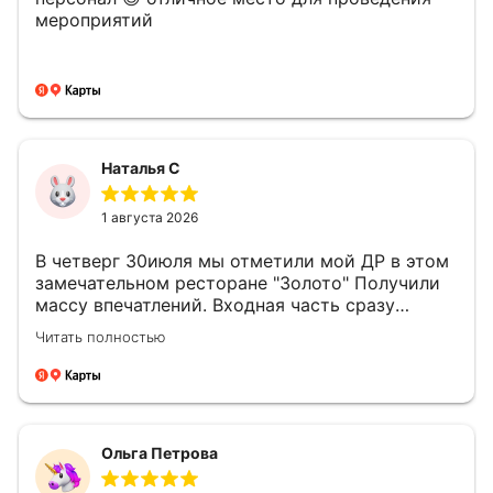
мероприятий
Наталья С
1 августа 2026
В четверг 30июля мы отметили мой ДР в этом
замечательном ресторане "Золото" Получили
массу впечатлений. Входная часть сразу
поразила своей элегантной красотой.
Читать полностью
Встретила нас красивая девушка проводила
нас в зал. Поразил изысканный во всех
отношениях интерьер!!!Золото присутствовало
во всём даже в десерте! Вместе с тем было
очень красиво и располагало к отдыху.
Ольга Петрова
Официант тут же подошёл представился, был
очень внимательным и терпеливым к нашим