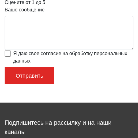
винная карта
Оцените от 1 до 5
Ваше сообщение
Акции
по будням
Тип
Бары
Рестораны
Я даю свое согласие на обработку персональных
Где отметить
данных
день рождения
Где поесть
пицца
сырные блюда
паста
бургеры
стейки
Подборка
Подпишитесь на рассылку и на наши
каналы
ТОП-10