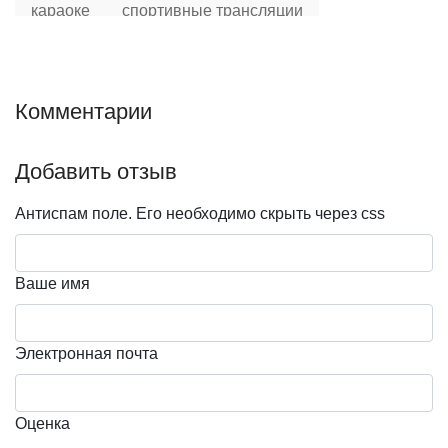
караоке
спортивные трансляции
Спецпредложения
Завтраки
Комментарии
Для кого
Добавить отзыв
Семейное заведение
С детьми
Для пар
Для туристов
Антиспам поле. Его необходимо скрыть через css
Расположение
Ваше имя
в центре
на Баумана
Интерьер/Экстерьер
Электронная почта
летняя терасса
Напитки
Оценка