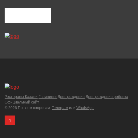
Кухня
Европейская
Итальянская
Татарская
Средний чек
до 3500 руб.
Рестораны Казани
Глэмпинги
День рождения
День рождения ребенка
Официальный сайт
©
2026 По всем вопросам:
Телеграм
или
WhatsApp