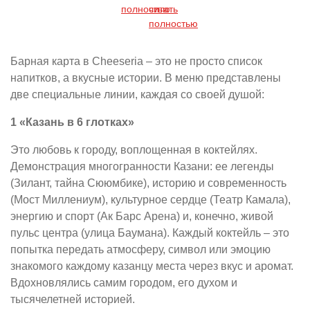
полностью
читать
полностью
Барная карта в Cheeseria – это не просто список
напитков, а вкусные истории. В меню представлены
две специальные линии, каждая со своей душой:
1 «Казань в 6 глотках»
Это любовь к городу, воплощенная в коктейлях.
Демонстрация многогранности Казани: ее легенды
(Зилант, тайна Сююмбике), историю и современность
(Мост Миллениум), культурное сердце (Театр Камала),
энергию и спорт (Ак Барс Арена) и, конечно, живой
пульс центра (улица Баумана). Каждый коктейль – это
попытка передать атмосферу, символ или эмоцию
знакомого каждому казанцу места через вкус и аромат.
Вдохновлялись самим городом, его духом и
тысячелетней историей.