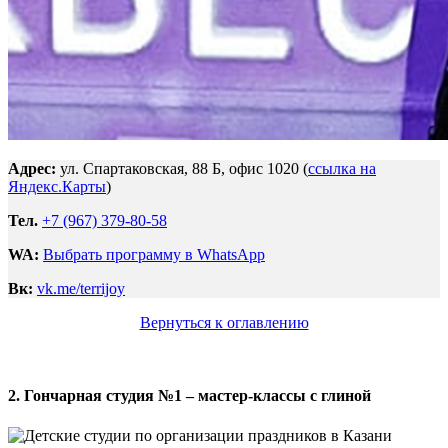
Адрес:
ул. Спартаковская, 88 Б, офис 1020 (
ссылка на
Яндекс.Карты
)
Тел.
+7 (967) 379-80-58
WA:
Выбрать программу в WhatsApp
Вк:
vk.me/terrijoy
Вернуться к оглавлению
2. Гончарная студия №1 – мастер-классы с глиной