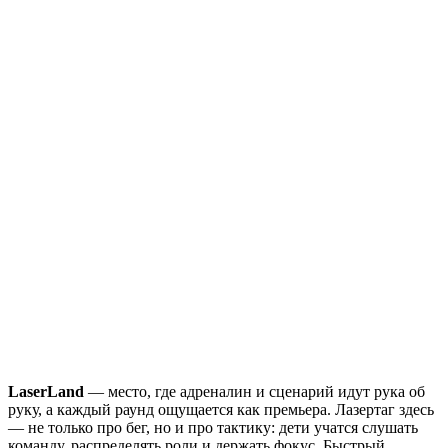
LaserLand
— место, где адреналин и сценарий идут рука об
руку, а каждый раунд ощущается как премьера. Лазертаг здесь
— не только про бег, но и про тактику: дети учатся слушать
команду, распределять роли и держать фокус. Быстрый