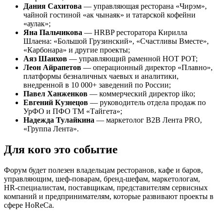
Дания Сахитова
— управляющая ресторана «Чирэм»,
чайной гостиной «ак чынаяк» и татарской кофейни
«аулак»;
Яна Пальчикова
— HRBP ресторатора Кирилла
Шлаена: «Большой Грузинский», «Счастливы Вместе»,
«Карбонара» и другие проекты;
Аяз Шаихов
— управляющий раменной HOT POT;
Леон Айрапетов
— операционный директор «Плавно»,
платформы безналичных чаевых и аналитики,
внедренной в 10 000+ заведений по России;
Павел Ханженков
— коммерческий директор iiko;
Евгений Кузнецов
— руководитель отдела продаж по
УрФО и ПФО ТМ «Тайгета»;
Надежда Тулайкина
— маркетолог B2B Лента PRO,
«Группа Лента».
Для кого это событие
Форум будет полезен владельцам ресторанов, кафе и баров,
управляющим, шеф-поварам, бренд-шефам, маркетологам,
HR-специалистам, поставщикам, представителям сервисных
компаний и предпринимателям, которые развивают проекты в
сфере HoReCa.