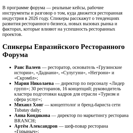
В программе форума — реальные кейсы, рабочие
инструменты и разговор о том, куда движется ресторанная
индустрия в 2026 году. Спикеры расскажут о тенденциях
развития ресторанного бизнеса, новых вызовах рынка и
факторах, которые влияют на успешность ресторанных
проектов.
Спикеры Евразийского Ресторанного
Форума
Раис Валеев
— ресторатор, основатель «Грузинские
истории», «Дадиани», «Сулугуни», «Негрони» и
«Скрэмбл»;
Мария Николаева
— директор по персоналу «Лидер
групп»; 30 ресторанов, 16 концепций; руководитель
кластера подготовки кадров для отрасли «Туризм и
сфера услуг»;
Михаил Хонг
— концептолог и бренд-бариста сети
Tubatay daily;
Анна Кондикова
— директор по маркетингу ресторана
BRANCH;
Артём Александров
— шеф-повар ресторана
«Горыныч»;