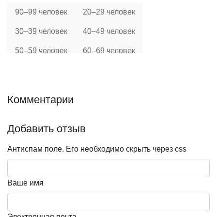
90–99 человек
20–29 человек
30–39 человек
40–49 человек
50–59 человек
60–69 человек
70–79 человек
80–89 человек
1-10 человек
10-19 человек
Комментарии
Тип
Добавить отзыв
бар
Особенности
Антиспам поле. Его необходимо скрыть через css
с караоке
большие
фуршет
Событие
Ваше имя
выпускной
помолвка
свадьба
никах
Электронная почта