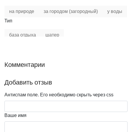
на природе
за городом (загородный)
у воды
Тип
база отдыха
шатер
Особенности
деревянный
с красивым видом
Комментарии
Событие
Добавить отзыв
выпускной
деловая встреча
день рождения
корпоратив
детский день рождения
никах
Антиспам поле. Его необходимо скрыть через css
помолвка
свадьба
юбилей
Ваше имя