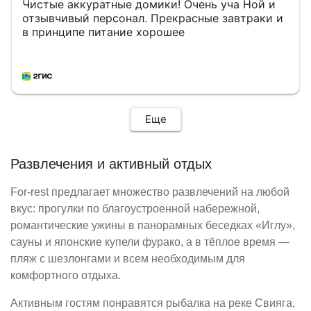
Чистые аккуратные домики! Очень уча Ной и
любителей расслабиться — здесь делают
отзывчивый персонал. Прекрасные завтраки и
вкуснейший кальян. При этом порадовал
в принципе питание хорошее
стабильный Wi-Fi на территории, что в
загородных клубах бывает редко.Обязательно
вернемся сюда снова. Идеальное место,
рекомендую!
Еще
Развлечения и активный отдых
For-rest предлагает множество развлечений на любой
вкус: прогулки по благоустроенной набережной,
романтические ужины в панорамных беседках «Иглу»,
сауны и японские купели фурако, а в тёплое время —
пляж с шезлонгами и всем необходимым для
комфортного отдыха.
Активным гостям понравятся рыбалка на реке Свияга,