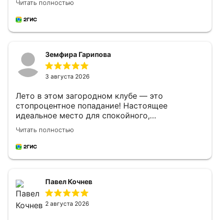
Читать полностью
Земфира Гарипова
3 августа 2026
Лето в этом загородном клубе — это
стопроцентное попадание! Настоящее
идеальное место для спокойного,
размеренного отдыха, где по-настоящему
Читать полностью
отдыхаешь и головой, и телом. Настоящая
радость для глаз и души!Территория
невероятно уютная, ухоженная и зеленая, а
вокруг — просто сногсшибательный вид, от
которого захватывает дух.Отдельно хочу
Павел Кочнев
отметить сервис. Персонал очень отзывчивый,
внимательный и дружелюбный, любые вопросы
решаются моментально. Питание — просто
2 августа 2026
супер, всё очень вкусно и качественно. Для