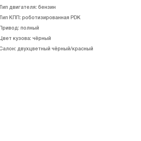
Тип двигaтeля: бензин
Тип КПП: роботизированная PDK
Привод: полный
Цвет кузовa: чёрный
Салон: двухцветный чёрный/красный