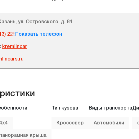
Казань, ул. Островского, д. 84
43) 225 08 55
:
kremlincar
lincars.ru
ристики
собенности
Тип кузова
Виды транспорта
Ди
4х4
Кроссовер
Автомобили
панорамная крыша