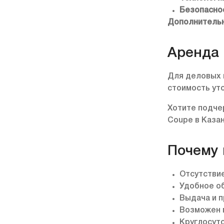
Безопасно
Дополнительн
Аренда 
Для деловых 
стоимость ут
Хотите подче
Coupe в Казан
Почему 
Отсутстви
Удобное о
Выдача и п
Возможен 
Круглосут