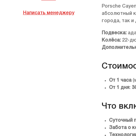
Porsche Caye
Написать менеджеру
абсолютный к
города, так и
Подвеска:
ада
Колёса:
22-дю
Дополнительн
Стоимос
От 1 часа
(
От 1 дня
:
3
Что вкл
Суточный 
Забота о 
Технологи