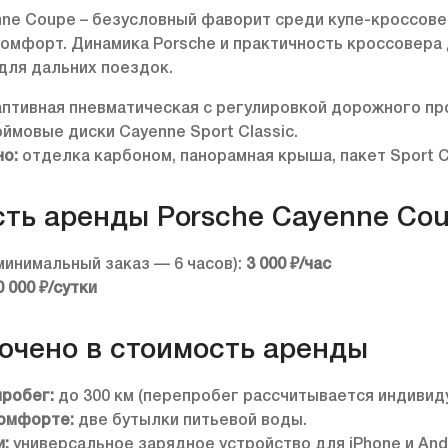
nne Coupe – безусловный фаворит среди купе-кроссове
омфорт. Динамика Porsche и практичность кроссовера
 для дальних поездок.
птивная пневматическая с регулировкой дорожного пр
ймовые диски Cayenne Sport Classic.
о:
отделка карбоном, панорамная крыша, пакет Sport C
ть аренды Porsche Cayenne Cou
минимальный заказ — 6 часов):
3 000 ₽/час
0 000 ₽/сутки
ючено в стоимость аренды
пробег:
до 300 км (перепробег рассчитывается индивиду
комфорте:
две бутылки питьевой воды.
и:
универсальное зарядное устройство для iPhone и Andr