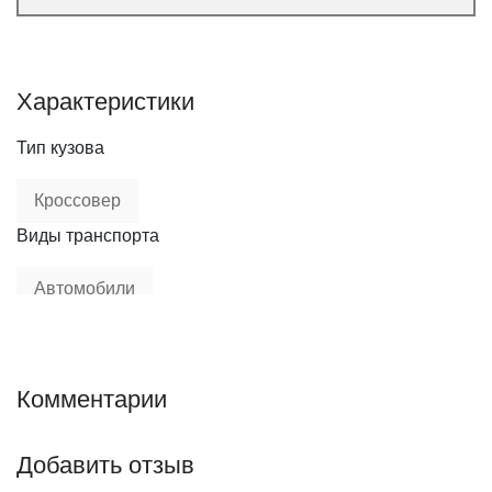
Характеристики
Тип кузова
Кроссовер
Виды транспорта
Автомобили
Диапазон цен
от 5 000 до 10 000 руб.
Комментарии
Марка
Добавить отзыв
BMW