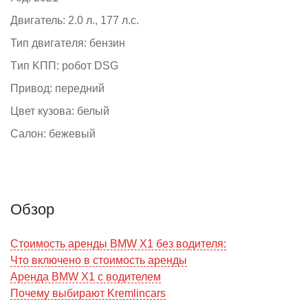
Двигaтель: 2.0 л., 177 л.с.
Тип двигaтeля: бензин
Tип KПП: робот DSG
Привод: передний
Цвет кузовa: белый
Салон: бежевый
Обзор
Стоимость аренды BMW X1 без водителя:
Что включено в стоимость аренды
Аренда BMW X1 с водителем
Почему выбирают Kremlincars