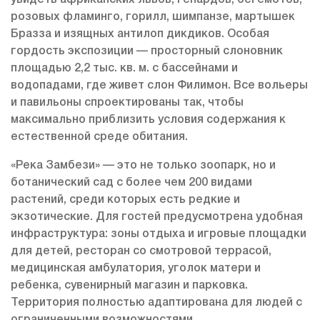
увидеть африканских львов, гепардов, бегемотов,
розовых фламинго, горилл, шимпанзе, мартышек
Бразза и изящных антилоп дикдиков. Особая
гордость экспозиции — просторный слоновник
площадью 2,2 тыс. кв. м. с бассейнами и
водопадами, где живет слон Филимон. Все вольеры
и павильоны спроектированы так, чтобы
максимально приблизить условия содержания к
естественной среде обитания.
«Река Замбези» — это не только зоопарк, но и
ботанический сад с более чем 200 видами
растений, среди которых есть редкие и
экзотические. Для гостей предусмотрена удобная
инфраструктура: зоны отдыха и игровые площадки
для детей, ресторан со смотровой террасой,
медицинская амбулатория, уголок матери и
ребенка, сувенирный магазин и парковка.
Территория полностью адаптирована для людей с