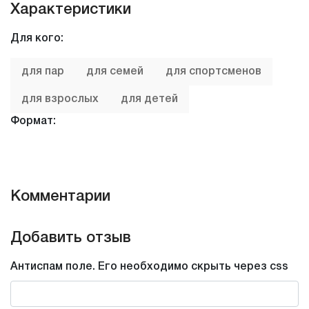
Характеристики
Для кого:
для пар
для семей
для спортсменов
для взрослых
для детей
Формат:
Парк развлечений
Праздники:
Комментарии
дни рождения
Возраст:
Добавить отзыв
18+
от 4-х лет
Антиспам поле. Его необходимо скрыть через css