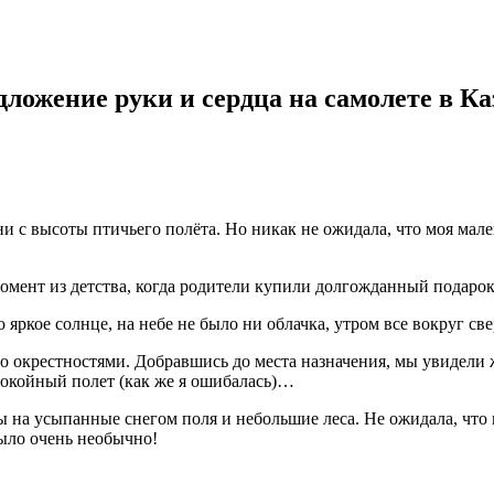
ложение руки и сердца на самолете в К
ни с высоты птичьего полёта. Но никак не ожидала, что моя мал
мент из детства, когда родители купили долгожданный подарок 
 яркое солнце, на небе не было ни облачка, утром все вокруг св
 его окрестностями. Добравшись до места назначения, мы увиде
покойный полет (как же я ошибалась)…
ды на усыпанные снегом поля и небольшие леса. Не ожидала, чт
ыло очень необычно!