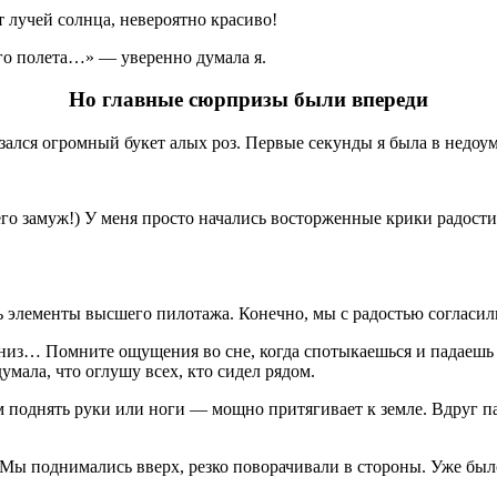
т лучей солнца, невероятно красиво!
го полета…» — уверенно думала я.
Но главные сюрпризы были впереди
ался огромный букет алых роз. Первые секунды я была в недоум
его замуж!) У меня просто начались восторженные крики радост
 элементы высшего пилотажа. Конечно, мы с радостью согласил
вниз… Помните ощущения во сне, когда спотыкаешься и падаешь 
умала, что оглушу всех, кто сидел рядом.
 поднять руки или ноги — мощно притягивает к земле. Вдруг па
 Мы поднимались вверх, резко поворачивали в стороны. Уже было