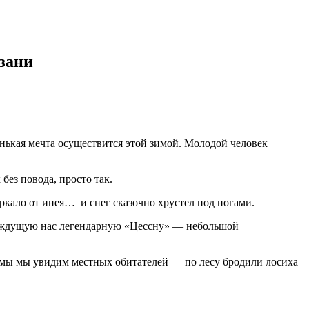
азани
енькая мечта осуществится этой зимой. Молодой человек
без повода, просто так.
еркало от инея… и снег сказочно хрустел под ногами.
ли ждущую нас легендарную «Цессну» — небольшой
о мы мы увидим местных обитателей — по лесу бродили лосиха