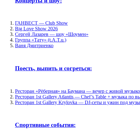
Концерты и шоу:
ГАНВЕСТ — Club Show
Big Love Show 2026
Сергей Лазарев — шоу «Шоумен»
Группа «Тату» (t.A.T.u.)
Ваня Дмитриенко
Поесть, выпить и согреться:
Ресторан «Рёберная» на Баумана — вечер с живой музык
Ресторан 1st Gallery Atlantis — Chef’s Table + музыка по 
Ресторан 1st Gallery Krylovka — DJ-сеты и ужин под муз
Спортивные события: