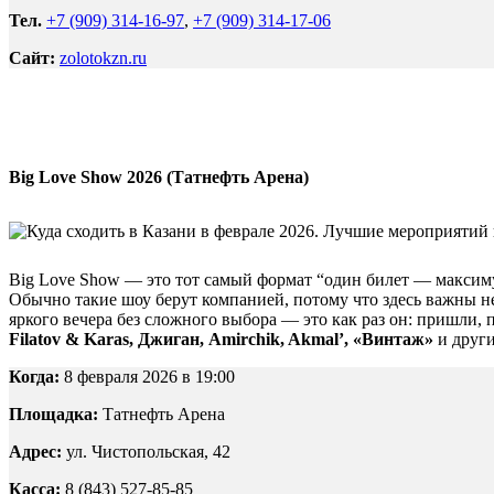
Тел.
+7 (909) 314-16-97
,
+7 (909) 314-17-06
Сайт:
zolotokzn.ru
Big Love Show 2026 (Татнефть Арена)
Big Love Show — это тот самый формат “один билет — максимум 
Обычно такие шоу берут компанией, потому что здесь важны не
яркого вечера без сложного выбора — это как раз он: пришли,
Filatov & Karas, Джиган, Amirchik, Akmal’, «Винтаж»
и други
Когда:
8 февраля 2026 в 19:00
Площадка:
Татнефть Арена
Адрес:
ул. Чистопольская, 42
Касса:
8 (843) 527-85-85