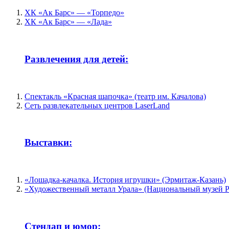
ХК «Ак Барс» — «Торпедо»
ХК «Ак Барс» — «Лада»
Развлечения для детей:
Спектакль «Красная шапочка» (театр им. Качалова)
Сеть развлекательных центров LaserLand
Выставки:
«Лошадка-качалка. История игрушки» (Эрмитаж-Казань)
«Художественный металл Урала» (Национальный музей 
Стендап и юмор: