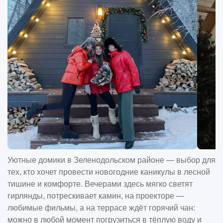
Уютные домики в Зеленодольском районе — выбор для
тех, кто хочет провести новогодние каникулы в лесной
тишине и комфорте. Вечерами здесь мягко светят
гирлянды, потрескивает камин, на проекторе —
любимые фильмы, а на террасе ждёт горячий чан:
можно в любой момент погрузиться в тёплую воду и