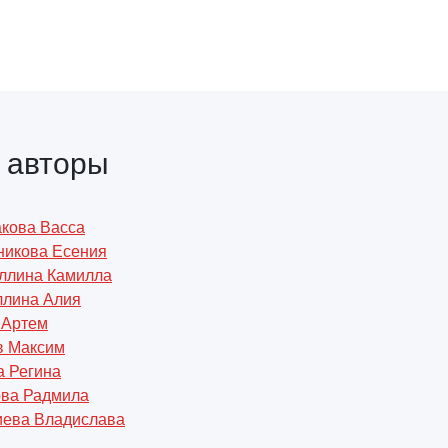
 авторы
кова Васса
никова Есения
ллина Камилла
лина Алия
 Артем
в Максим
а Регина
ва Радмила
иева Владислава