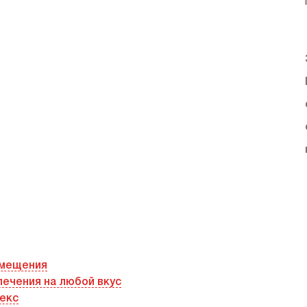
змещения
лечения на любой вкус
екс