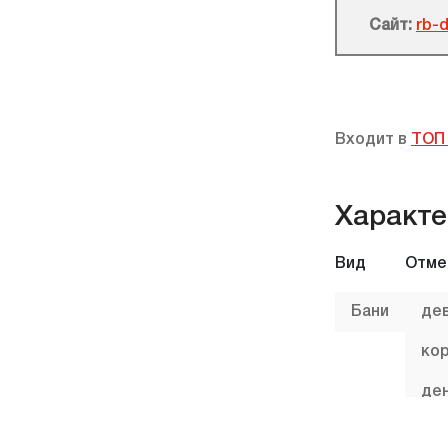
Сайт:
rb-
Входит в
ТОП 
Характе
Вид
Отме
Бани
де
ко
де