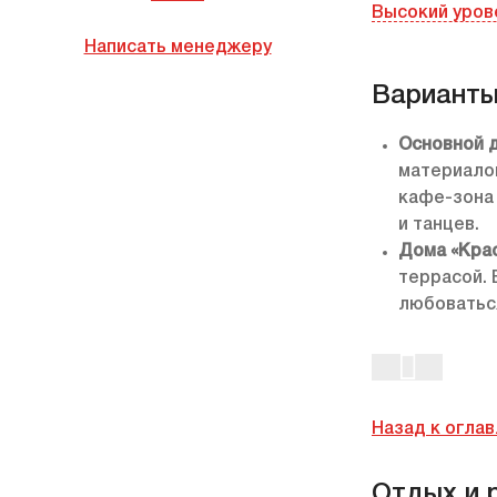
Высокий уров
Написать менеджеру
Варианты
Основной д
материалов
кафе-зона
и танцев.
Дома «Крас
террасой. 
любоваться
Назад к огла
Отдых и 