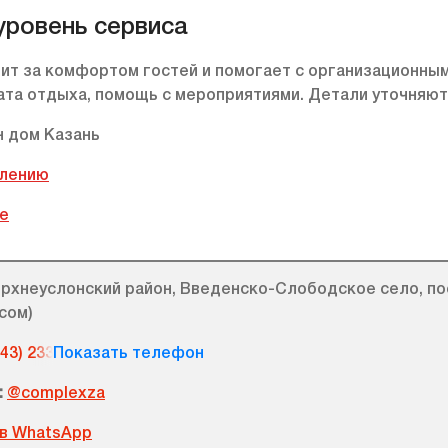
уровень сервиса
ит за комфортом гостей и помогает с организационным
та отдыха, помощь с мероприятиями. Детали уточняют
влению
те
рхнеуслонский район, Введенско-Слободское село, пос
сом)
843) 233-53-40
:
@complexza
 в WhatsApp