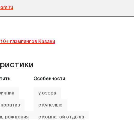
dom.ru
10+ глэмпингов Казани
ристики
тить
Особенности
вичник
у озера
рпоратив
с купелью
нь рождения
с комнатой отдыха
со спа-процедурами