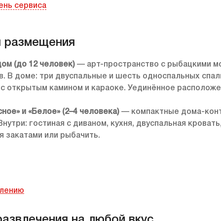
ень сервиса
 размещения
ом (до 12 человек)
— арт-пространство с рыбацкими мо
. В доме: три двуспальные и шесть односпальных спал
 с открытым камином и караоке. Уединённое расположе
ное» и «Белое» (2–4 человека)
— компактные дома-конт
Внутри: гостиная с диваном, кухня, двуспальная кровать
 закатами или рыбачить.
влению
развлечения на любой вкус