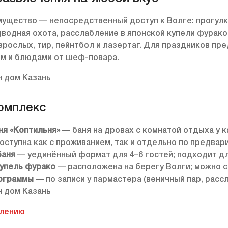
мущество — непосредственный доступ к Волге: прогулки
дводная охота, расслабление в японской купели фурако
взрослых, тир, пейнтбол и лазертаг. Для праздников п
ом и блюдами от шеф-повара.
омплекс
ня «Коптильня»
— баня на дровах с комнатой отдыха у 
оступна как с проживанием, так и отдельно по предвар
баня
— уединённый формат для 4–6 гостей; подходит дл
купель фурако
— расположена на берегу Волги; можно с
ограммы
— по записи у пармастера (веничный пар, рас
влению